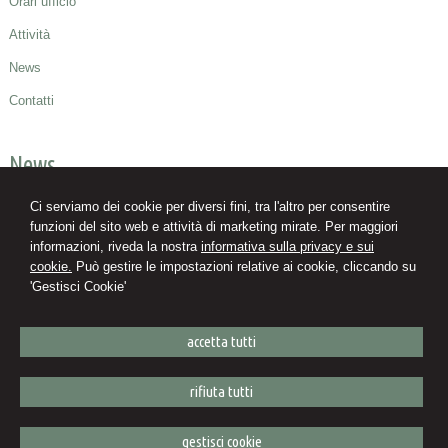
Orari ufficio
Attività
News
Contatti
News
08/08/2026
Ci serviamo dei cookie per diversi fini, tra l'altro per consentire
Decreto PA: tutte le novità in Gazzetta Ufficiale
funzioni del sito web e attività di marketing mirate. Per maggiori
informazioni, riveda la nostra
informativa sulla privacy e sui
08/08/2026
cookie.
Può gestire le impostazioni relative ai cookie, cliccando su
AI in materia di sicurezza sul lavoro: una provvidenziale retromarcia
'Gestisci Cookie'
08/08/2026
Congedo parentale tra ferie e festività: regole ed esempi per il computo
dei giorni
accetta tutti
rifiuta tutti
Luigi Errigo
Consulente del Lavoro
gestisci cookie