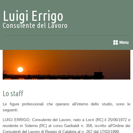
Luigi Errigo
Consulente del Lavoro
Menu
Lo staff
Le figure professionali che operano all'interno dello studio, sono le
seguenti:
LUIGI ERRIGO, Consulente del Lavoro, nato a Locri (RC) il 25/06/1972 e
residente in Siderno (RC) al corso Garibaldi n. 358, iscritto all'Ordine dei
Consulenti del Lavoro di Reggio di Calabria al n. 267 dal 17/02/1999.