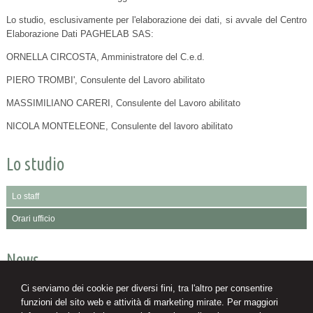
Lo studio, esclusivamente per l'elaborazione dei dati, si avvale del Centro
Elaborazione Dati PAGHELAB SAS:
ORNELLA CIRCOSTA, Amministratore del C.e.d.
PIERO TROMBI', Consulente del Lavoro abilitato
MASSIMILIANO CARERI, Consulente del Lavoro abilitato
NICOLA MONTELEONE, Consulente del lavoro abilitato
Lo studio
Lo staff
Orari ufficio
News
08/08/2026
Ci serviamo dei cookie per diversi fini, tra l'altro per consentire
Decreto PA: tutte le novità in Gazzetta Ufficiale
funzioni del sito web e attività di marketing mirate. Per maggiori